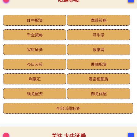
红牛配资
鹰眼策略
千金策略
寻牛堂
宝钜证券
股巢网
今日云策
展鵬配资
利赢汇
赛岳恒配资
钱龙配资
御龙优配
全部话题标签
关注 大牛证券